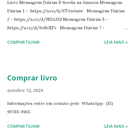
Livro Mensagens Diárias E-books na Amazon Mensagens
Diárias 1 - https://a.co/d/6TAwAmw Mensagens Diárias
2 - https://a.co/d/fR5A3Xf Mensagens Diárias 5 -
https://a.co/d/6vRvZFv Mensagens Diárias 7 -
https://a.co/d/2wDSJiz Mensagens Diárias 9 -
COMPARTILHAR
LEIA MAIS »
https://a.co/d/h4iP1oj Mensagens Diárias 10 -
https://a.co/d/8yl1vJY Mensagens Diárias 11 -
https://a.co/d/elpPaaM PDF na hotmart Mensagens
Diárias 3 - https://pay.hotmart.com/E87815918X
Comprar livro
Mensagens Diárias 4 -
https://pay.hotmart.com/X87815923P Mensagens Diárias
outubro 12, 2024
6 - https://pay.hotmart.com/O87815953W O livro
Informações entre em contato pelo WhatsApp: (15)
mensagens diárias traz uma meditação para cada dia do
99765-9165
ano. Passagens bíblicas, ilustrações, histórias
interessantes. O autor também escreve para o Presente
COMPARTILHAR
LEIA MAIS »
Diário da Rádio Trans mundial a mais de 15 anos. Escreveu o