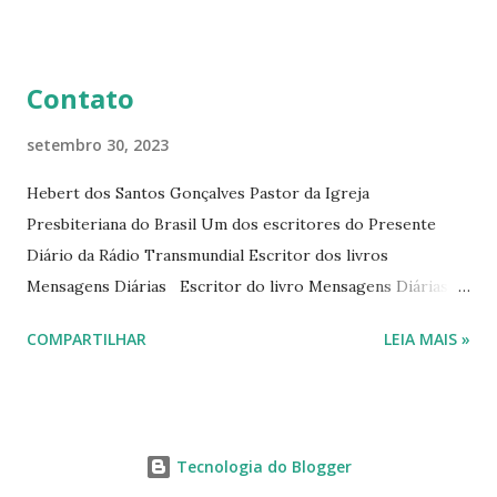
livro mensagens diárias (8) da Editora Cultura Cristã em
2022.
Contato
setembro 30, 2023
Hebert dos Santos Gonçalves Pastor da Igreja
Presbiteriana do Brasil Um dos escritores do Presente
Diário da Rádio Transmundial Escritor dos livros
Mensagens Diárias Escritor do livro Mensagens Diárias da
Editora Cultura Cristã. E-mails: hebert@hebert.com.br
COMPARTILHAR
LEIA MAIS »
livromensagensdiarias@gmail.com Whatsapp: (15) 99765-
9165 Sites: www.hebert.com.br
www.livromensagensdiarias.com.br Redes sociais:
www.facebook.com/rev.hebert
Tecnologia do Blogger
www.facebook.com/livromensagensdiarias