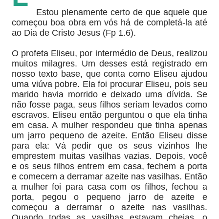
Estou plenamente certo de que aquele que
começou boa obra em vós há de completá-la até
ao Dia de Cristo Jesus (Fp 1.6).
O profeta Eliseu, por intermédio de Deus, realizou
muitos milagres. Um desses está registrado em
nosso texto base, que conta como Eliseu ajudou
uma viúva pobre. Ela foi procurar Eliseu, pois seu
marido havia morrido e deixado uma dívida. Se
não fosse paga, seus filhos seriam levados como
escravos. Eliseu então perguntou o que ela tinha
em casa. A mulher respondeu que tinha apenas
um jarro pequeno de azeite. Então Eliseu disse
para ela: Vá pedir que os seus vizinhos lhe
emprestem muitas vasilhas vazias. Depois, você
e os seus filhos entrem em casa, fechem a porta
e comecem a derramar azeite nas vasilhas. Então
a mulher foi para casa com os filhos, fechou a
porta, pegou o pequeno jarro de azeite e
começou a derramar o azeite nas vasilhas.
Quando todas as vasilhas estavam cheias, o