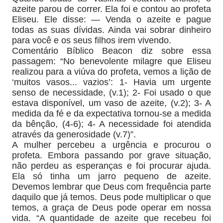
azeite parou de correr. Ela foi e contou ao profeta
Eliseu. Ele disse: — Venda o azeite e pague
todas as suas dívidas. Ainda vai sobrar dinheiro
para você e os seus filhos irem vivendo.
Comentário Bíblico Beacon diz sobre essa
passagem: “No benevolente milagre que Eliseu
realizou para a viúva do profeta, vemos a lição de
‘muitos vasos... vazios’: 1- Havia um urgente
senso de necessidade, (v.1); 2- Foi usado o que
estava disponível, um vaso de azeite, (v.2); 3- A
medida da fé e da expectativa tornou-se a medida
da bênção, (4-6); 4- A necessidade foi atendida
através da generosidade (v.7)”.
A mulher percebeu a urgência e procurou o
profeta. Embora passando por grave situação,
não perdeu as esperanças e foi procurar ajuda.
Ela só tinha um jarro pequeno de azeite.
Devemos lembrar que Deus com frequência parte
daquilo que já temos. Deus pode multiplicar o que
temos, a graça de Deus pode operar em nossa
vida. “A quantidade de azeite que recebeu foi