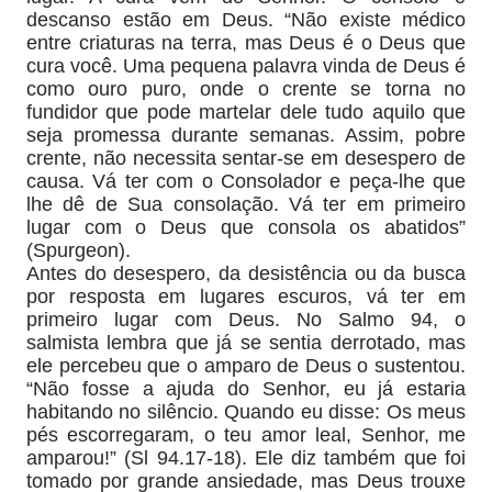
descanso estão em Deus. “Não existe médico
entre criaturas na terra, mas Deus é o Deus que
cura você. Uma pequena palavra vinda de Deus é
como ouro puro, onde o crente se torna no
fundidor que pode martelar dele tudo aquilo que
seja promessa durante semanas. Assim, pobre
crente, não necessita sentar-se em desespero de
causa. Vá ter com o Consolador e peça-lhe que
lhe dê de Sua consolação. Vá ter em primeiro
lugar com o Deus que consola os abatidos”
(Spurgeon).
Antes do desespero, da desistência ou da busca
por resposta em lugares escuros, vá ter em
primeiro lugar com Deus. No Salmo 94, o
salmista lembra que já se sentia derrotado, mas
ele percebeu que o amparo de Deus o sustentou.
“Não fosse a ajuda do Senhor, eu já estaria
habitando no silêncio. Quando eu disse: Os meus
pés escorregaram, o teu amor leal, Senhor, me
amparou!” (Sl 94.17-18). Ele diz também que foi
tomado por grande ansiedade, mas Deus trouxe