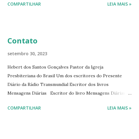
COMPARTILHAR
LEIA MAIS »
Diário da Rádio Trans mundial a mais de 15 anos. Escreveu o
livro mensagens diárias (8) da Editora Cultura Cristã em
2022.
Contato
setembro 30, 2023
Hebert dos Santos Gonçalves Pastor da Igreja
Presbiteriana do Brasil Um dos escritores do Presente
Diário da Rádio Transmundial Escritor dos livros
Mensagens Diárias Escritor do livro Mensagens Diárias da
Editora Cultura Cristã. E-mails: hebert@hebert.com.br
COMPARTILHAR
LEIA MAIS »
livromensagensdiarias@gmail.com Whatsapp: (15) 99765-
9165 Sites: www.hebert.com.br
www.livromensagensdiarias.com.br Redes sociais:
www.facebook.com/rev.hebert