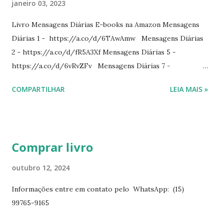
janeiro 03, 2023
Livro Mensagens Diárias E-books na Amazon Mensagens
Diárias 1 - https://a.co/d/6TAwAmw Mensagens Diárias
2 - https://a.co/d/fR5A3Xf Mensagens Diárias 5 -
https://a.co/d/6vRvZFv Mensagens Diárias 7 -
https://a.co/d/2wDSJiz Mensagens Diárias 9 -
COMPARTILHAR
LEIA MAIS »
https://a.co/d/h4iP1oj Mensagens Diárias 10 -
https://a.co/d/8yl1vJY Mensagens Diárias 11 -
https://a.co/d/elpPaaM PDF na hotmart Mensagens
Diárias 3 - https://pay.hotmart.com/E87815918X
Comprar livro
Mensagens Diárias 4 -
https://pay.hotmart.com/X87815923P Mensagens Diárias
outubro 12, 2024
6 - https://pay.hotmart.com/O87815953W O livro
Informações entre em contato pelo WhatsApp: (15)
mensagens diárias traz uma meditação para cada dia do
99765-9165
ano. Passagens bíblicas, ilustrações, histórias
interessantes. O autor também escreve para o Presente