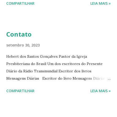
COMPARTILHAR
LEIA MAIS »
Diário da Rádio Trans mundial a mais de 15 anos. Escreveu o
livro mensagens diárias (8) da Editora Cultura Cristã em
2022.
Contato
setembro 30, 2023
Hebert dos Santos Gonçalves Pastor da Igreja
Presbiteriana do Brasil Um dos escritores do Presente
Diário da Rádio Transmundial Escritor dos livros
Mensagens Diárias Escritor do livro Mensagens Diárias da
Editora Cultura Cristã. E-mails: hebert@hebert.com.br
COMPARTILHAR
LEIA MAIS »
livromensagensdiarias@gmail.com Whatsapp: (15) 99765-
9165 Sites: www.hebert.com.br
www.livromensagensdiarias.com.br Redes sociais:
www.facebook.com/rev.hebert