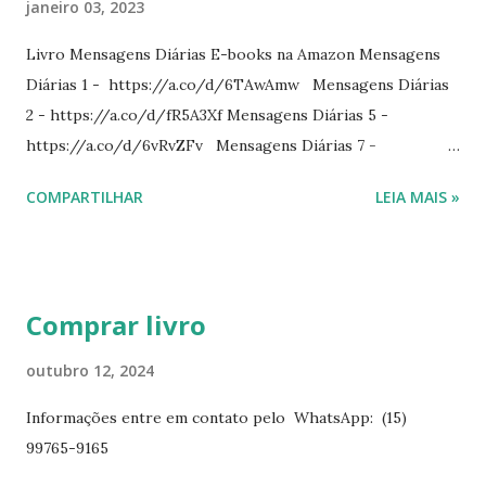
janeiro 03, 2023
Livro Mensagens Diárias E-books na Amazon Mensagens
Diárias 1 - https://a.co/d/6TAwAmw Mensagens Diárias
2 - https://a.co/d/fR5A3Xf Mensagens Diárias 5 -
https://a.co/d/6vRvZFv Mensagens Diárias 7 -
https://a.co/d/2wDSJiz Mensagens Diárias 9 -
COMPARTILHAR
LEIA MAIS »
https://a.co/d/h4iP1oj Mensagens Diárias 10 -
https://a.co/d/8yl1vJY Mensagens Diárias 11 -
https://a.co/d/elpPaaM PDF na hotmart Mensagens
Diárias 3 - https://pay.hotmart.com/E87815918X
Comprar livro
Mensagens Diárias 4 -
https://pay.hotmart.com/X87815923P Mensagens Diárias
outubro 12, 2024
6 - https://pay.hotmart.com/O87815953W O livro
Informações entre em contato pelo WhatsApp: (15)
mensagens diárias traz uma meditação para cada dia do
99765-9165
ano. Passagens bíblicas, ilustrações, histórias
interessantes. O autor também escreve para o Presente