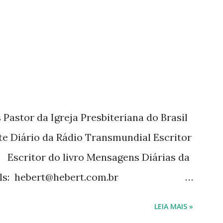
 a mais de 15 anos. Escreveu o livro
tora Cultura Cristã em 2022.
Pastor da Igreja Presbiteriana do Brasil
te Diário da Rádio Transmundial Escritor
 Escritor do livro Mensagens Diárias da
ils: hebert@hebert.com.br
com Whatsapp: (15) 99765-9165 Sites:
LEIA MAIS »
mensagensdiarias.com.br Redes sociais: