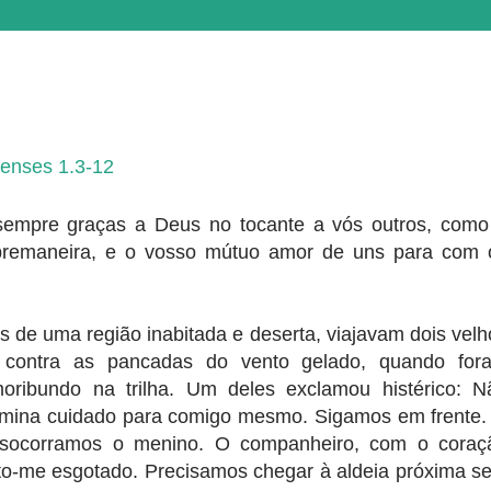
icenses 1.3-12
sempre graças a Deus no tocante a vós outros, como
sobremaneira, e o vosso mútuo amor de uns para com 
de uma região inabitada e deserta, viajavam dois velh
e contra as pancadas do vento gelado, quando for
ribundo na trilha. Um deles exclamou histérico: N
rmina cuidado para comigo mesmo. Sigamos em frente.
, socorramos o menino. O companheiro, com o coraç
nto-me esgotado. Precisamos chegar à aldeia próxima s