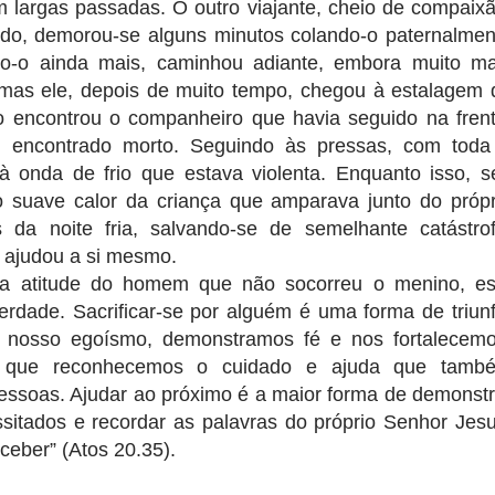
 largas passadas. O outro viajante, cheio de compaixã
ido, demorou-se alguns minutos colando-o paternalmen
do-o ainda mais, caminhou adiante, embora muito ma
 mas ele, depois de muito tempo, chegou à estalagem 
o encontrou o companheiro que havia seguido na frent
i encontrado morto. Seguindo às pressas, com toda
à onda de frio que estava violenta. Enquanto isso, s
o suave calor da criança que amparava junto do própr
 da noite fria, salvando-se de semelhante catástrof
ajudou a si mesmo.
 a atitude do homem que não socorreu o menino, es
erdade. Sacrificar-se por alguém é uma forma de triunf
 nosso egoísmo, demonstramos fé e nos fortalecemo
ra que reconhecemos o cuidado e ajuda que tamb
ssoas. Ajudar ao próximo é a maior forma de demonstr
ssitados e recordar as palavras do próprio Senhor Jesu
ceber” (Atos 20.35).