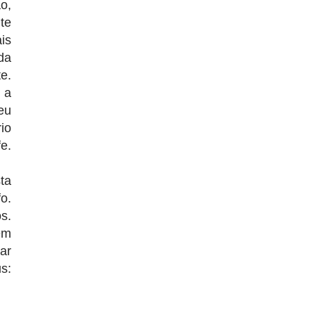
o,
te
is
da
e.
 a
eu
io
e.
ta
o.
s.
ém
ar
s: