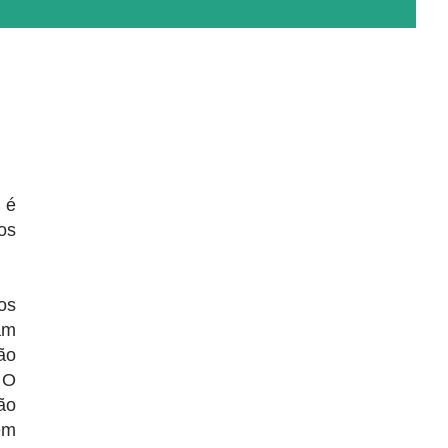
 é
os
os
am
ão
 O
ão
em