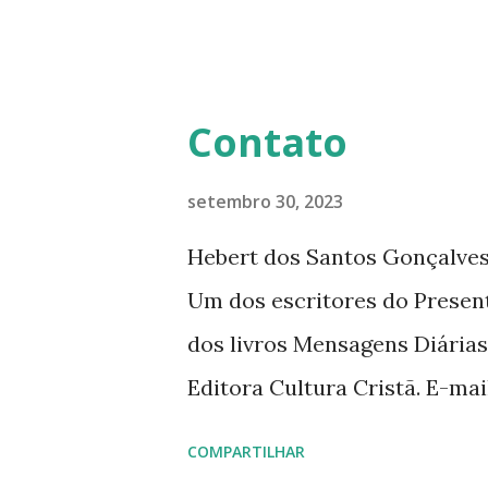
Diário da Rádio Trans mundial
mensagens diárias (8) da Edi
Contato
setembro 30, 2023
Hebert dos Santos Gonçalves 
Um dos escritores do Presen
dos livros Mensagens Diárias
Editora Cultura Cristã. E-ma
livromensagensdiarias@gmail.
COMPARTILHAR
www.hebert.com.br www.livro