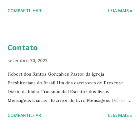
interessantes. O autor também escreve para o Presente
COMPARTILHAR
LEIA MAIS »
Diário da Rádio Trans mundial a mais de 15 anos. Escreveu o
livro mensagens diárias (8) da Editora Cultura Cristã em
2022.
Contato
setembro 30, 2023
Hebert dos Santos Gonçalves Pastor da Igreja
Presbiteriana do Brasil Um dos escritores do Presente
Diário da Rádio Transmundial Escritor dos livros
Mensagens Diárias Escritor do livro Mensagens Diárias da
Editora Cultura Cristã. E-mails: hebert@hebert.com.br
COMPARTILHAR
LEIA MAIS »
livromensagensdiarias@gmail.com Whatsapp: (15) 99765-
9165 Sites: www.hebert.com.br
www.livromensagensdiarias.com.br Redes sociais: