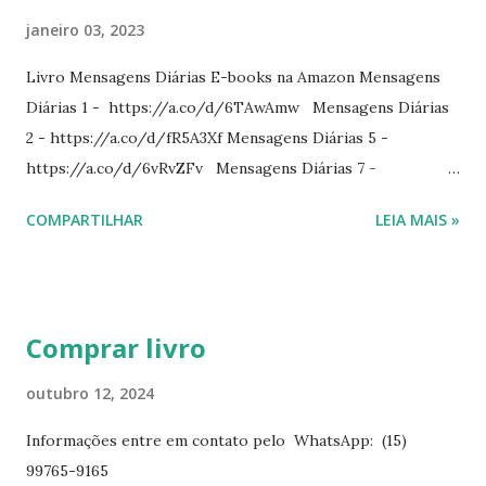
janeiro 03, 2023
Livro Mensagens Diárias E-books na Amazon Mensagens
Diárias 1 - https://a.co/d/6TAwAmw Mensagens Diárias
2 - https://a.co/d/fR5A3Xf Mensagens Diárias 5 -
https://a.co/d/6vRvZFv Mensagens Diárias 7 -
https://a.co/d/2wDSJiz Mensagens Diárias 9 -
COMPARTILHAR
LEIA MAIS »
https://a.co/d/h4iP1oj Mensagens Diárias 10 -
https://a.co/d/8yl1vJY Mensagens Diárias 11 -
https://a.co/d/elpPaaM PDF na hotmart Mensagens
Diárias 3 - https://pay.hotmart.com/E87815918X
Comprar livro
Mensagens Diárias 4 -
https://pay.hotmart.com/X87815923P Mensagens Diárias
outubro 12, 2024
6 - https://pay.hotmart.com/O87815953W O livro
Informações entre em contato pelo WhatsApp: (15)
mensagens diárias traz uma meditação para cada dia do
99765-9165
ano. Passagens bíblicas, ilustrações, histórias